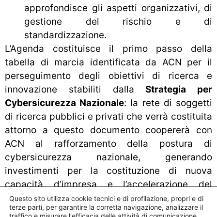
approfondisce gli aspetti organizzativi, di
gestione del rischio e di
standardizzazione.
L’Agenda costituisce il primo passo della
tabella di marcia identificata da ACN per il
perseguimento degli obiettivi di ricerca e
innovazione stabiliti dalla
Strategia per
Cybersicurezza Nazionale
: la rete di soggetti
di ricerca pubblici e privati che verrà costituita
attorno a questo documento coopererà con
ACN al rafforzamento della postura di
cybersicurezza nazionale, generando
investimenti per la costituzione di nuova
capacità d’impresa e l’accelerazione del
recupero tecnologico nel settore della
Questo sito utilizza cookie tecnici e di profilazione, propri e di
terze parti, per garantire la corretta navigazione, analizzare il
cybersicurezza al fine di raggiungere
traffico e misurare l'efficacia delle attività di comunicazione