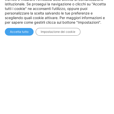
l’autonomia strategica del Paese.
istituzionale. Se prosegui la navigazione o clicchi su "Accetta
tutti i cookie" ne acconsenti l'utilizzo, oppure puoi
personalizzare la scelta salvando le tue preferenze e
scegliendo quali cookie attivare. Per maggiori informazioni e
per sapere come gestirli clicca sul bottone "Impostazioni".
Scarica qui l’AGENDA
Accetta tutto
Impostazione dei cookie
SUCCESSIVO
Ricerca sicura. La centralità della sicurezza dei dati al tempo dell’IA – Forum PA, 21 maggio 2024
Contatti
Privacy
Ministero
dell'Università